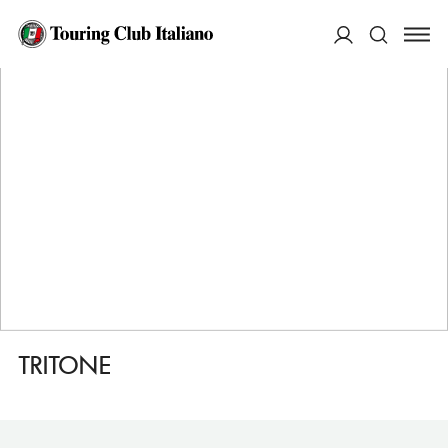
HOME
DESTINAZIONI
PRAIANO
DORMIRE
TRITONE
ACCEDI
Cerca
TRITONE