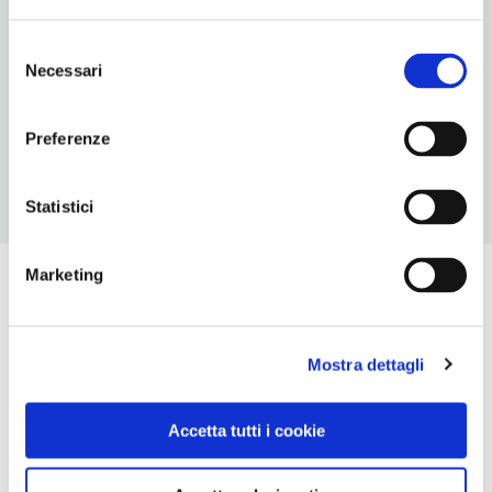
61
Selezione
ORARI DI APERTURA
Necessari
del
Chiusura: gennaio chiuso, febbraio chiuso, marzo chiuso, aprile
consenso
chiuso prima metà, novembre chiuso, dicembre chiuso
Preferenze
Statistici
Marketing
Mostra dettagli
Accetta tutti i cookie