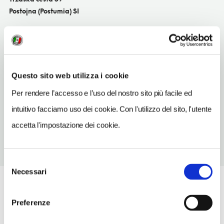
Postojna (Postumia) SI
SITO WEB
www.mercator.si
INDIRIZZO EMAIL
Questo sito web utilizza i cookie
info@mercator.si
Per rendere l’accesso e l’uso del nostro sito più facile ed
TELEFONO
57214708
intuitivo facciamo uso dei cookie. Con l'utilizzo del sito, l'utente
accetta l'impostazione dei cookie.
Selezione
Necessari
del
consenso
Preferenze