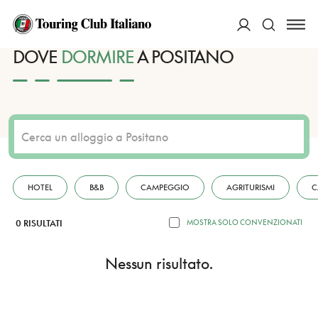
HOME
DESTINAZIONI
POSITANO
DORMIRE
ACCEDI
DOVE
DORMIRE
A POSITANO
Cerca
HOTEL
B&B
CAMPEGGIO
AGRITURISMI
C
0 RISULTATI
MOSTRA SOLO CONVENZIONATI
Nessun risultato.