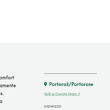
comfort
Portorož/Portorose
ttamente
s.
Vedi su Google Maps
ia
INDIRIZZO