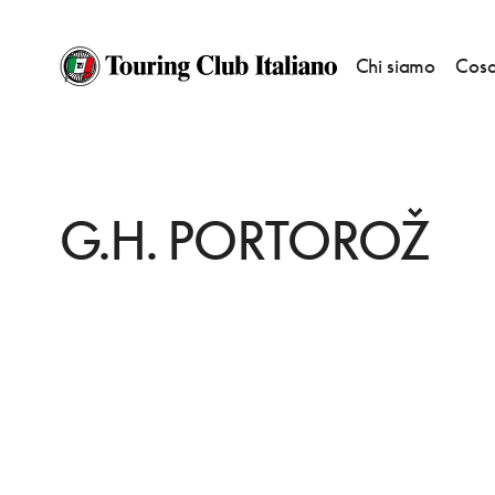
Chi siamo
Cosa
HOME
DESTINAZIONI
PORTOROZ/PORTOROSE
DORMIRE
G.H. P
G.H. PORTOROŽ