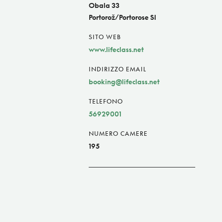
Obala 33
Portorož/Portorose SI
SITO WEB
www.lifeclass.net
INDIRIZZO EMAIL
booking@lifeclass.net
TELEFONO
56929001
NUMERO CAMERE
195