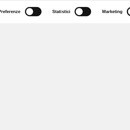
Preferenze
Statistici
Marketing
 ricevere notizie,
e speciali.