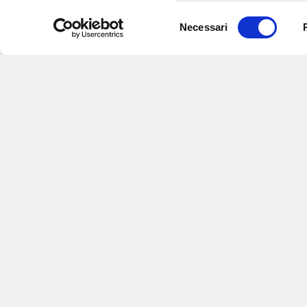
Selezione
Necessari
del
consenso
Iscriviti alle nostre newsletter
per
eventi e aggiornamenti su offert