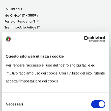
INDIRIZZO
via Civico 117 - 38094
Porte di Rendena (TN)
Trentino-Alto Adige IT
SITO WEB
www.campingvalrendena.com
INDIRIZZO EMAIL
Questo sito web utilizza i cookie
info@campingvalrendena.com
Per rendere l’accesso e l’uso del nostro sito più facile ed
TELEFONO
intuitivo facciamo uso dei cookie. Con l'utilizzo del sito, l'utente
0465801669
accetta l'impostazione dei cookie.
ORARI DI APERTURA
Chiusura: aprile e ottobre-novembre
Selezione
Necessari
del
consenso