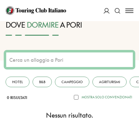
HOME
DESTINAZIONI
PORI
DORMIRE
ACCEDI
DOVE
DORMIRE
A PORI
Cerca
HOTEL
B&B
CAMPEGGIO
AGRITURISMI
C
0 RISULTATI
MOSTRA SOLO CONVENZIONATI
Nessun risultato.