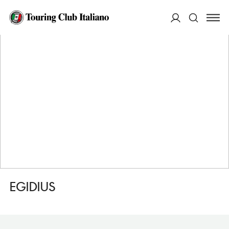
HOME
DESTINAZIONI
POPRAD
MANGIARE
EGIDIUS
ACCEDI
Cerca
EGIDIUS