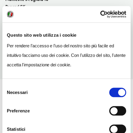
Poprad SK
TELEFONO
944383780
Questo sito web utilizza i cookie
TIPO DI CUCINA
local
Per rendere l’accesso e l’uso del nostro sito più facile ed
intuitivo facciamo uso dei cookie. Con l'utilizzo del sito, l'utente
accetta l'impostazione dei cookie.
Selezione
Necessari
del
consenso
Preferenze
Statistici