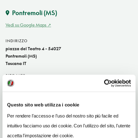
Pontremoli
(MS)
Vedi su Google Maps
INDIRIZZO
piazza del Teatro 4 - 54027
Pontremoli (MS)
Toscana IT
SITO WEB
www.caveaudelteatro.it
INDIRIZZO EMAIL
info@caveaudelteatro.it
Questo sito web utilizza i cookie
Per rendere l’accesso e l’uso del nostro sito più facile ed
TELEFONO
0187833328
intuitivo facciamo uso dei cookie. Con l'utilizzo del sito, l'utente
accetta l'impostazione dei cookie.
TIPO DI CUCINA