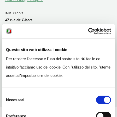
INDIRIZZO
47 rue de Gisors
Pontoise FR
SITO WEB
www.facebook.com/Auberge-du-Cheval-Blanc
Questo sito web utilizza i cookie
TELEFONO
Per rendere l’accesso e l’uso del nostro sito più facile ed
130322505
intuitivo facciamo uso dei cookie. Con l'utilizzo del sito, l'utente
TIPO DI CUCINA
accetta l'impostazione dei cookie.
frances
Selezione
Necessari
del
consenso
Preferenze