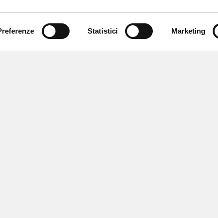
Preferenze
Statistici
Marketing
 ricevere notizie,
e speciali.