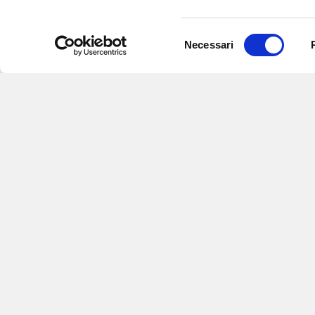
Selezione
Necessari
del
consenso
Iscriviti alle nostre newsletter
per
eventi e aggiornamenti su offert