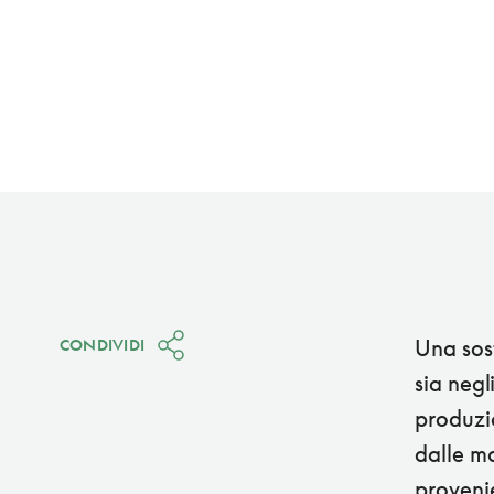
Una sost
CONDIVIDI
sia negl
produzio
dalle ma
provenie