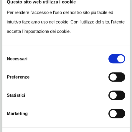
Pontecagnano Faiano (SA)
Questo sito web utilizza i cookie
Campania IT
Per rendere l’accesso e l’uso del nostro sito più facile ed
SITO WEB
intuitivo facciamo uso dei cookie. Con l'utilizzo del sito, l'utente
www.beniculturali.it
accetta l'impostazione dei cookie.
INDIRIZZO EMAIL
archeosa@arti.beniculturali.it
Selezione
TELEFONO
Necessari
del
089848181
consenso
Preferenze
ORARI DI APERTURA
Apertura: martedì-domenica 9-19. Apertura/Chiusura annuale:
sempre aperto
Statistici
CONDIZIONI DI VISITA
ingresso a pagamento
Marketing