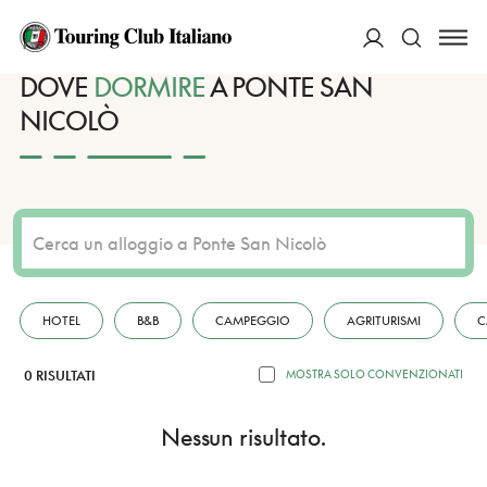
HOME
DESTINAZIONI
PONTE SAN NICOLÒ
DORMIRE
ACCEDI
DOVE
DORMIRE
A PONTE SAN
NICOLÒ
Cerca
HOTEL
B&B
CAMPEGGIO
AGRITURISMI
C
0 RISULTATI
MOSTRA SOLO CONVENZIONATI
Nessun risultato.