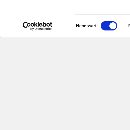
Selezione
Necessari
del
consenso
Iscriviti alle nostre
per ricevere notizie,