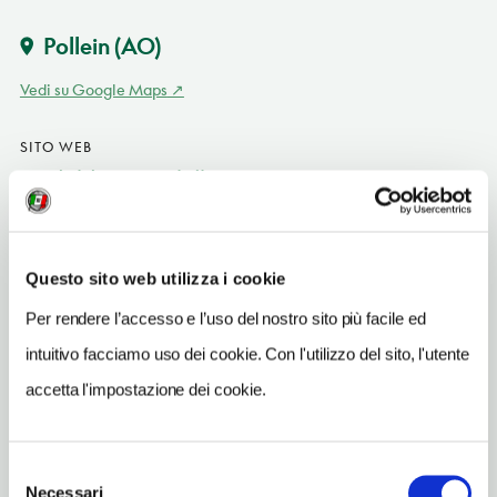
Pollein
(AO)
Vedi su Google Maps
SITO WEB
www.hotelexpressaosta.it
INDIRIZZO EMAIL
info@hotelexpressaosta.it
Questo sito web utilizza i cookie
TELEFONO
Per rendere l’accesso e l’uso del nostro sito più facile ed
016545723
intuitivo facciamo uso dei cookie. Con l'utilizzo del sito, l'utente
NUMERO CAMERE
accetta l'impostazione dei cookie.
74
NUMERO COPERTI
N/D
Selezione
Necessari
del