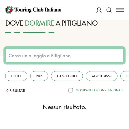
HOME
DESTINAZIONI
PITIGLIANO
DORMIRE
ACCEDI
DOVE
DORMIRE
A PITIGLIANO
Cerca
HOTEL
B&B
CAMPEGGIO
AGRITURISMI
C
0 RISULTATI
MOSTRA SOLO CONVENZIONATI
Nessun risultato.