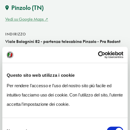
Pinzolo
(TN)
Vedi su Google Maps
INDIRIZZO
Viale Bolognini 82 - partenza telecabina Pinzolo - Pra Rodont
(Ski Area Campiglio Dolomiti) - 38086
Pinzolo (TN)
Trentino-Alto Adige IT
SITO WEB
Questo sito web utilizza i cookie
www.rentandgo.it/ita/noleggio-sci/pinzolo-rendena-dolomiti-
Per rendere l’accesso e l’uso del nostro sito più facile ed
adamello-brenta/noleggio-il-comodo-sci
intuitivo facciamo uso dei cookie. Con l'utilizzo del sito, l'utente
INDIRIZZO EMAIL
accetta l'impostazione dei cookie.
pinzolo@rentandgo.it
TELEFONO
Selezione
0465501506