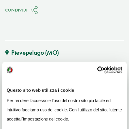
CONDIVIDI
Pievepelago
(MO)
Vedi su Google Maps
INDIRIZZO
via della Chiesa - 41027
Questo sito web utilizza i cookie
Pievepelago (MO)
Emilia-Romagna
Per rendere l’accesso e l’uso del nostro sito più facile ed
intuitivo facciamo uso dei cookie. Con l'utilizzo del sito, l'utente
SITO WEB
www.roccapelago.it
accetta l'impostazione dei cookie.