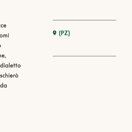
cce
(PZ)
nomi
o
me,
 dialetto
schierò
 da