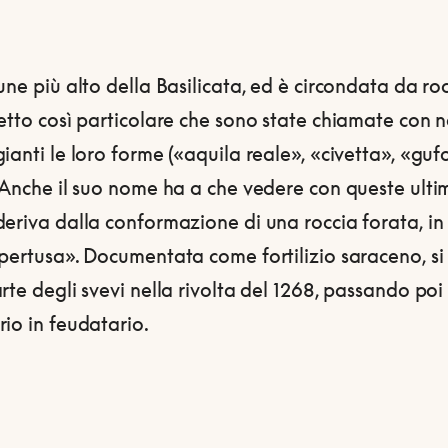
une più alto della Basilicata, ed è circondata da ro
etto così particolare che sono state chiamate con 
ianti le loro forme («aquila reale», «civetta», «guf
 Anche il suo nome ha a che vedere con queste ulti
eriva dalla conformazione di una roccia forata, in
pertusa».
Documentata come fortilizio saraceno, si 
rte degli svevi nella rivolta del 1268, passando poi
io in feudatario.