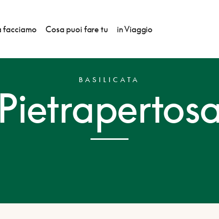
 facciamo
Cosa puoi fare tu
in Viaggio
BASILICATA
Pietrapertos