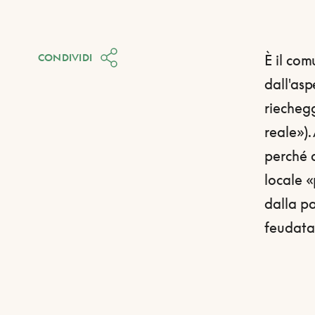
CONDIVIDI
È il com
dall'asp
riechegg
reale»).
perché d
locale «
dalla pa
feudatar