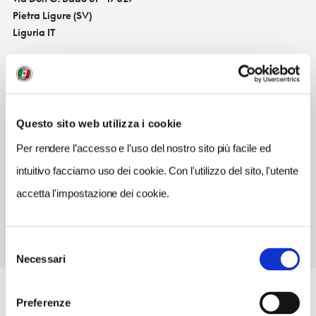
Pietra Ligure (SV)
Liguria IT
SITO WEB
www.facebook.com/paoloblubay
TELEFONO
Questo sito web utilizza i cookie
3394120754
Per rendere l’accesso e l’uso del nostro sito più facile ed
ORARI DI APERTURA
; i giorni e gli orari di apertura possono subire variazioni.
intuitivo facciamo uso dei cookie. Con l'utilizzo del sito, l'utente
Apertura/Chiusura annuale:
accetta l'impostazione dei cookie.
Selezione
Necessari
del
consenso
Preferenze