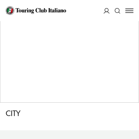
HOME
DESTINAZIONI
PIACENZA
DORMIRE
CITY
ACCEDI
Cerca
CITY