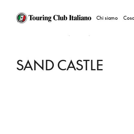
Chi siamo
Cosa
HOME
DESTINAZIONI
PETRA (WADI MUSA)
FARE
SAND CASTLE
SAND CASTLE