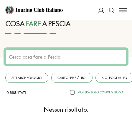
HOME
DESTINAZIONI
PESCIA
FARE
ACCEDI
COSA
FARE
A PESCIA
Cerca
SITI ARCHEOLOGICI
CARTOLERIE / LIBRI
NOLEGGI AUTO
0 RISULTATI
MOSTRA SOLO CONVENZIONATI
Nessun risultato.