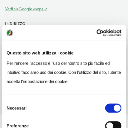
Vedi su Google Maps
INDIRIZZO
viale Forti 84 - 51017
Pescia
Toscana
Questo sito web utilizza i cookie
SITO WEB
www.holidaytuscany.it/last-minute/albergo-diffuso.php
Per rendere l’accesso e l’uso del nostro sito più facile ed
intuitivo facciamo uso dei cookie. Con l'utilizzo del sito, l'utente
INDIRIZZO EMAIL
accetta l'impostazione dei cookie.
info@ristorantececco.com
Selezione
Necessari
del
consenso
Preferenze