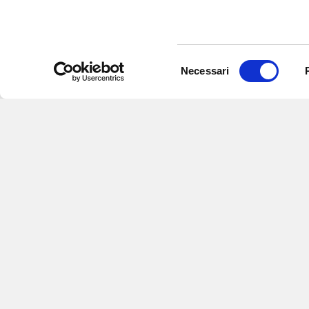
Selezione
Necessari
del
consenso
Iscriviti alle nostre newsletter
per
eventi e aggiornamenti su offert