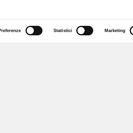
Preferenze
Statistici
Marketing
 ricevere notizie,
e speciali.