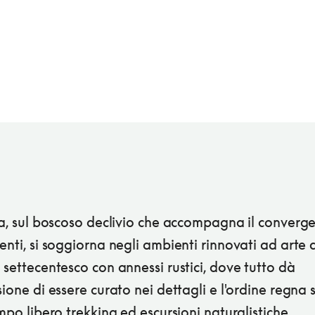
na, sul boscoso declivio che accompagna il converge
enti, si soggiorna negli ambienti rinnovati ad arte 
 settecentesco con annessi rustici, dove tutto dà
sione di essere curato nei dettagli e l'ordine regna
empo libero trekking ed escursioni naturalistiche