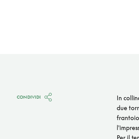
In colli
CONDIVIDI
due torr
frantoio
l'impres
Per il t