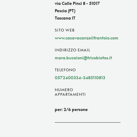
via Colle Pinci 8 - 51017
Pescia (PT)
Toscana IT
SITO WEB
www.casavacanzeilfrantoio.com
INDIRIZZO EMAIL
mara.bucaioni@tricobiotos.it
TELEFONO
0572400334-3485110813
NUMERO
APPARTAMENTI
per: 2/6 persone