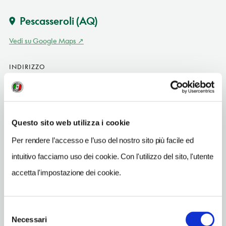
Pescasseroli
(AQ)
Vedi su Google Maps
INDIRIZZO
viale F. Grassi - 67032
Pescasseroli (AQ)
Abruzzo IT
Questo sito web utilizza i cookie
SITO WEB
www.campinglapanoramica.com
Per rendere l’accesso e l’uso del nostro sito più facile ed
intuitivo facciamo uso dei cookie. Con l'utilizzo del sito, l'utente
INDIRIZZO EMAIL
campinglapanoramica@gmail.com
accetta l'impostazione dei cookie.
TELEFONO
0863910750
Selezione
Necessari
del