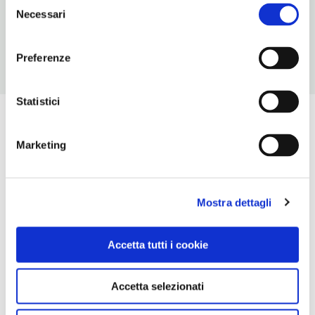
Selezione
Chiusura: ottobre chiuso, novembre chiuso
Necessari
del
consenso
Preferenze
Statistici
Marketing
Mostra dettagli
Accetta tutti i cookie
Accetta selezionati