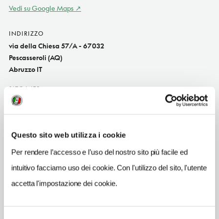
Vedi su Google Maps
INDIRIZZO
via della Chiesa 57/A - 67032
Pescasseroli (AQ)
Abruzzo IT
SITO WEB
www.vecchiearcate.com
INDIRIZZO EMAIL
info@vecchiearcate
Questo sito web utilizza i cookie
Per rendere l’accesso e l’uso del nostro sito più facile ed
TELEFONO
0863910618
intuitivo facciamo uso dei cookie. Con l'utilizzo del sito, l'utente
accetta l'impostazione dei cookie.
NUMERO CAMERE
30
ORARI DI APERTURA