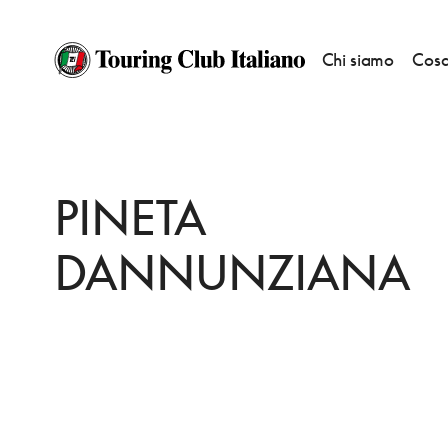
Chi siamo
Cosa
HOME
DESTINAZIONI
PESCARA
VEDERE
PINETA DANNUNZIANA
PINETA
DANNUNZIANA