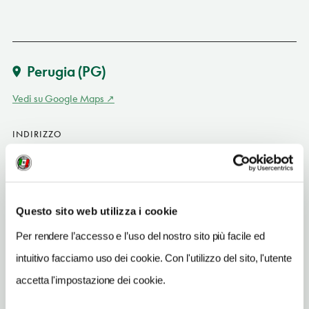
Perugia
(PG)
Vedi su Google Maps
INDIRIZZO
cassero di Porta S. Angelo, corso Garibaldi - 06123
Perugia (PG)
Umbria IT
Questo sito web utilizza i cookie
SITO WEB
www.perugiacittamuseo.it
Per rendere l’accesso e l’uso del nostro sito più facile ed
INDIRIZZO EMAIL
intuitivo facciamo uso dei cookie. Con l'utilizzo del sito, l'utente
cassero@sistemamuseo.it
accetta l'impostazione dei cookie.
TELEFONO