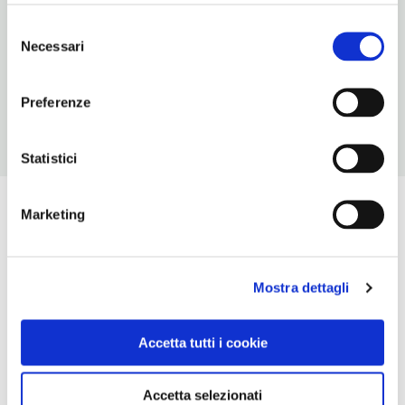
07541670
Selezione
Necessari
del
CONDIZIONI DI VISITA
consenso
ingresso a pagamento. Possibile biglietto cumulativo
Preferenze
Statistici
Marketing
Mostra dettagli
Accetta tutti i cookie
Accetta selezionati