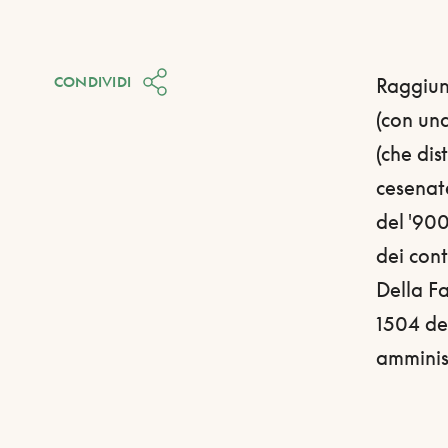
CONDIVIDI
Raggiung
(con un
(che dis
cesenate
del '900,
dei cont
Della Fa
1504 de
amminis