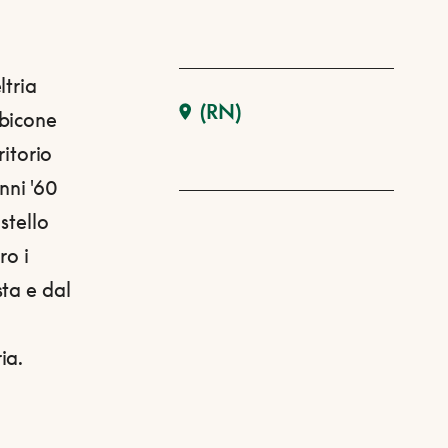
ltria
(RN)
ubicone
ritorio
nni '60
stello
ro i
ta e dal
ia.