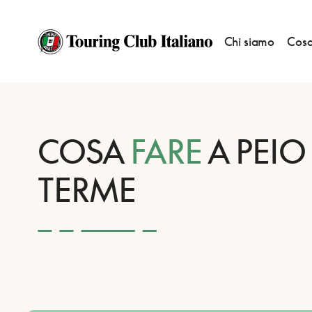
Chi siamo
Cosa
HOME
DESTINAZIONI
PEIO TERME
FARE
COSA
FARE
A PEIO
TERME