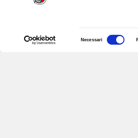
Selezione
Necessari
del
consenso
Iscriviti alle nostre newsletter
per
eventi e aggiornamenti su offert