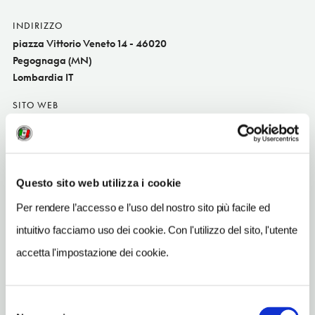
INDIRIZZO
piazza Vittorio Veneto 14 - 46020
Pegognaga (MN)
Lombardia IT
SITO WEB
www.centroculturalepegognaga.it
INDIRIZZO EMAIL
museo@centroculturalepegognaga.it
Questo sito web utilizza i cookie
TELEFONO
Per rendere l’accesso e l’uso del nostro sito più facile ed
03765546404
intuitivo facciamo uso dei cookie. Con l'utilizzo del sito, l'utente
ORARI DI APERTURA
accetta l'impostazione dei cookie.
Apertura: a richiesta
CONDIZIONI DI VISITA
Selezione
ingresso gratuito