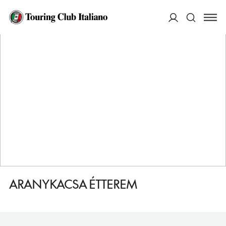
HOME
DESTINAZIONI
PECS
MANGIARE
ARANYKACSA ÉTTEREM
ACCEDI
Cerca
ARANYKACSA ÉTTEREM