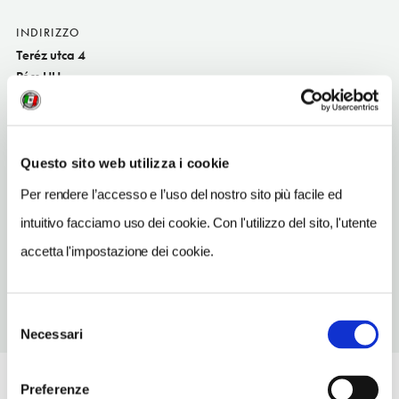
INDIRIZZO
Teréz utca 4
Pécs HU
SITO WEB
www.aranykacsa.hu
Questo sito web utilizza i cookie
TELEFONO
72518860
Per rendere l’accesso e l’uso del nostro sito più facile ed
intuitivo facciamo uso dei cookie. Con l'utilizzo del sito, l'utente
TIPO DI CUCINA
ungheres
accetta l'impostazione dei cookie.
Selezione
Necessari
del
consenso
Preferenze