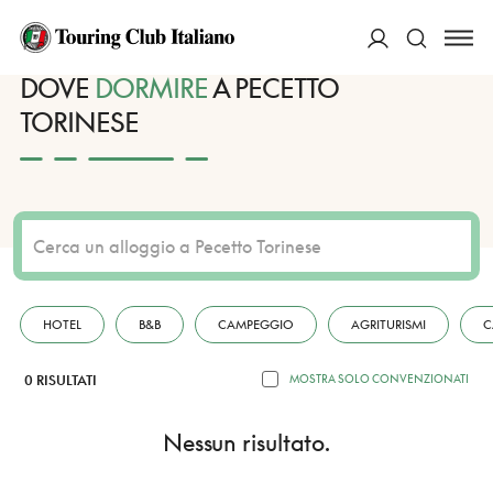
HOME
DESTINAZIONI
PECETTO TORINESE
DORMIRE
ACCEDI
DOVE
DORMIRE
A PECETTO
TORINESE
Cerca
HOTEL
B&B
CAMPEGGIO
AGRITURISMI
C
0 RISULTATI
MOSTRA SOLO CONVENZIONATI
Nessun risultato.