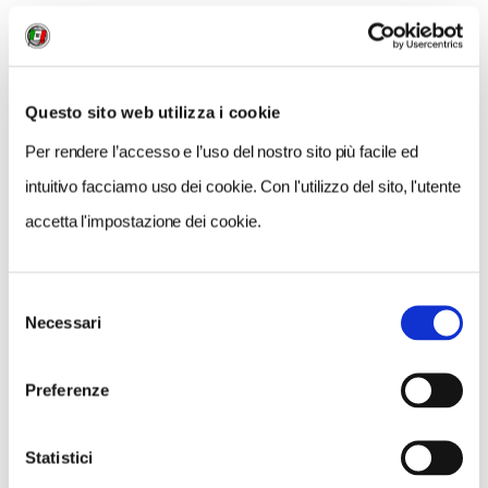
COSA FARE
DOVE DORMIRE
DOVE MANGIARE
Questo sito web utilizza i cookie
0 RISULTATI
MOSTRA SOLO CONVENZIONATI
Per rendere l’accesso e l’uso del nostro sito più facile ed
intuitivo facciamo uso dei cookie. Con l'utilizzo del sito, l'utente
Nessun risultato.
accetta l'impostazione dei cookie.
Selezione
Necessari
del
consenso
Preferenze
Statistici