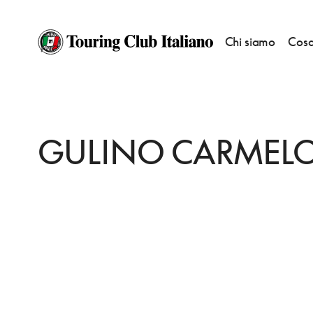
Chi siamo
Cosa
HOME
DESTINAZIONI
PATTI
FARE
GULINO CARMELO
GULINO CARMEL