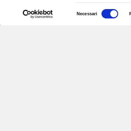
Selezione
Necessari
del
consenso
Iscriviti alle nostre newsletter
per
eventi e aggiornamenti su offert