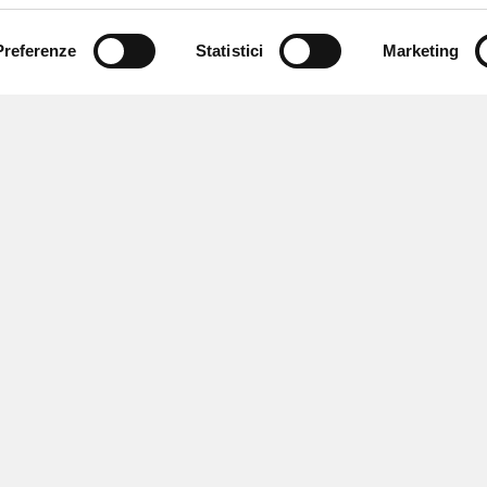
Preferenze
Statistici
Marketing
 ricevere notizie,
e speciali.