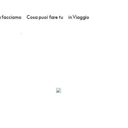
 facciamo
Cosa puoi fare tu
in Viaggio
GARE DU NORD)