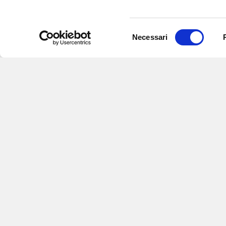
Selezione
Necessari
del
consenso
Iscriviti alle nostre newsletter
per
eventi e aggiornamenti su offert