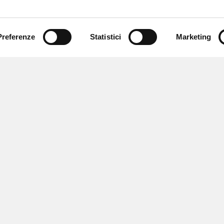
Preferenze
Statistici
Marketing
 ricevere notizie,
e speciali.