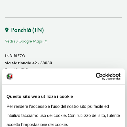
Panchià
(TN)
Vedi su Google Maps
INDIRIZZO
via Nazionale 42 - 38030
Panchià (TN)
Trentino-Alto Adige
SITO WEB
www.riobianco.it
Questo sito web utilizza i cookie
Per rendere l’accesso e l’uso del nostro sito più facile ed
INDIRIZZO EMAIL
info@riobianco.it
intuitivo facciamo uso dei cookie. Con l'utilizzo del sito, l'utente
accetta l'impostazione dei cookie.
TELEFONO