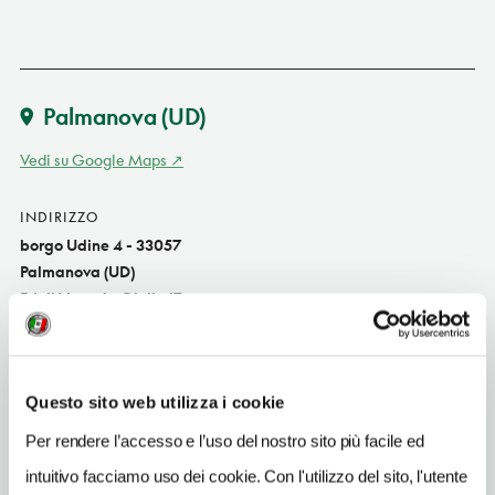
Palmanova
(UD)
Vedi su Google Maps
INDIRIZZO
borgo Udine 4 - 33057
Palmanova (UD)
Friuli Venezia Giulia IT
SITO WEB
www.parrocchiapalmanova.it
Questo sito web utilizza i cookie
INDIRIZZO EMAIL
Per rendere l’accesso e l’uso del nostro sito più facile ed
parrocchiapalmanova@gmail.com
intuitivo facciamo uso dei cookie. Con l'utilizzo del sito, l'utente
TELEFONO