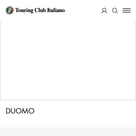
HOME
DESTINAZIONI
PALMANOVA
VEDERE
DUOMO
ACCEDI
Cerca
DUOMO