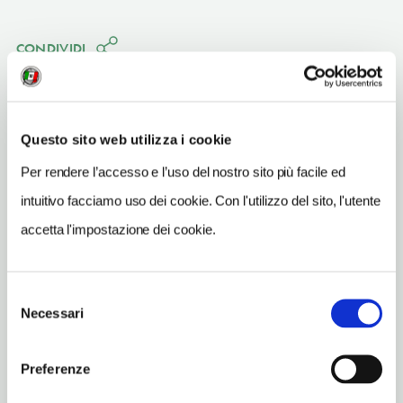
CONDIVIDI
Questo sito web utilizza i cookie
Per rendere l’accesso e l’uso del nostro sito più facile ed
Palermo
(PA)
intuitivo facciamo uso dei cookie. Con l'utilizzo del sito, l'utente
Vedi su Google Maps
accetta l'impostazione dei cookie.
INDIRIZZO
piazza Casa Professa 21 - 90134
Selezione
Palermo (PA)
Necessari
del
Sicilia IT
consenso
SITO WEB
Preferenze
www.casaprofessa.com