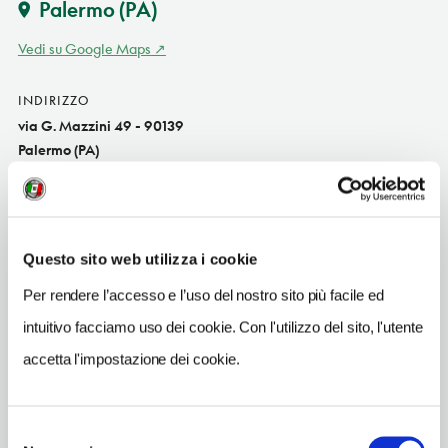
Palermo
(PA)
Vedi su Google Maps
INDIRIZZO
via G. Mazzini 49 - 90139
Palermo (PA)
Sicilia IT
SITO WEB
www.bbflorio.it
Questo sito web utilizza i cookie
INDIRIZZO EMAIL
Per rendere l’accesso e l’uso del nostro sito più facile ed
info@bbflorio.it
intuitivo facciamo uso dei cookie. Con l'utilizzo del sito, l'utente
TELEFONO
accetta l'impostazione dei cookie.
3470818143-3393773444
NUMERO CAMERE
Selezione
4