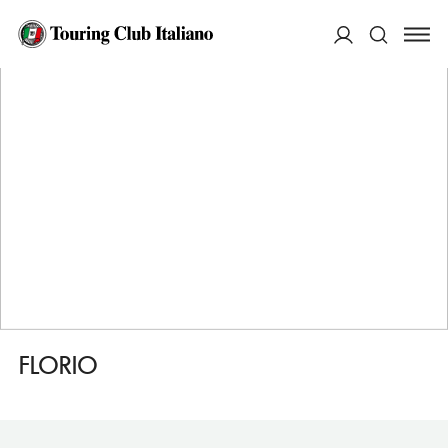
HOME
DESTINAZIONI
PALERMO
DORMIRE
FLORIO
ACCEDI
Cerca
FLORIO