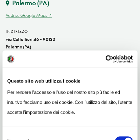
Palermo
(PA)
Vedi su Google Maps
INDIRIZZO
via Coltellieri 46 - 90133
Palermo (PA)
Sicilia IT
SITO WEB
www.allavucciria.com
Questo sito web utilizza i cookie
INDIRIZZO EMAIL
Per rendere l’accesso e l’uso del nostro sito più facile ed
info@allavucciria.com
intuitivo facciamo uso dei cookie. Con l'utilizzo del sito, l'utente
TELEFONO
accetta l'impostazione dei cookie.
3312701303-0912511184
NUMERO CAMERE
Selezione
4