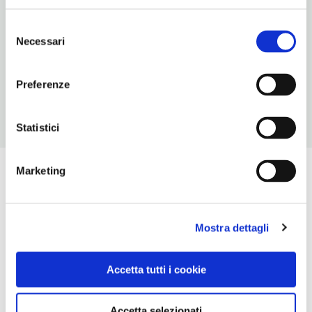
043158046
Selezione
NUMERO APPARTAMENTI
Necessari
del
consenso
per: 2/5 persone
Preferenze
Statistici
Marketing
Mostra dettagli
Accetta tutti i cookie
Accetta selezionati