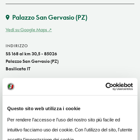
Palazzo San Gervasio
(PZ)
Vedi su Google Maps
INDIRIZZO
SS 168 al km 30,5 - 85026
Palazzo San Gervasio (PZ)
Basilicata IT
SITO WEB
www.hotelvillaester.it
INDIRIZZO EMAIL
Questo sito web utilizza i cookie
info@hotelvillaester.it
Per rendere l’accesso e l’uso del nostro sito più facile ed
TELEFONO
097245845
intuitivo facciamo uso dei cookie. Con l'utilizzo del sito, l'utente
accetta l'impostazione dei cookie.