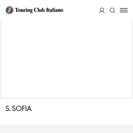
HOME
DESTINAZIONI
PADOVA
VEDERE
S. SOFIA
ACCEDI
Cerca
S. SOFIA