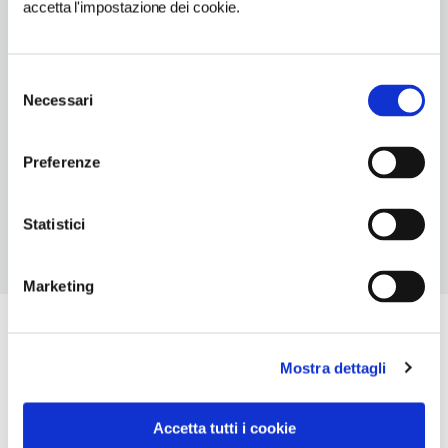
accetta l'impostazione dei cookie.
Apertura: lunedì 9.30-11.30, 16-19.30; martedì 9.30-11.30, 16-
19.30; mercoledì 7.30-11.30, 16-19.30; giovedì 7.30-11.30, 16-19.30;
venerdì 7.30-11.30, 16-19.30; sabato 7.30-11.30, 16-19.30;
Selezione
domenica 8-12.30, 18.30-20. Apertura/Chiusura annuale:
Necessari
del
sempre aperto
consenso
CONDIZIONI DI VISITA
Preferenze
ingresso gratuito
Statistici
Marketing
Mostra dettagli
Accetta tutti i cookie