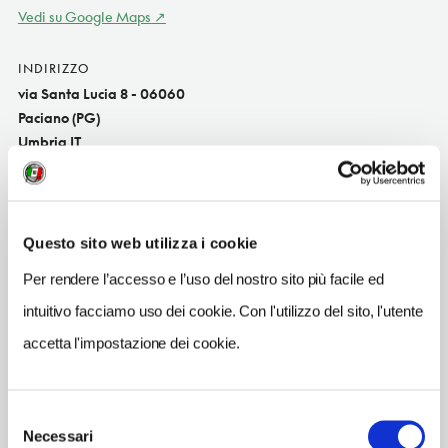
Vedi su Google Maps
INDIRIZZO
via Santa Lucia 8 - 06060
Paciano (PG)
Umbria IT
SITO WEB
www.vacanzepaciano.it
Questo sito web utilizza i cookie
INDIRIZZO EMAIL
info@vacanzepaciano.it
Per rendere l’accesso e l’uso del nostro sito più facile ed
intuitivo facciamo uso dei cookie. Con l'utilizzo del sito, l'utente
TELEFONO
075830209-3281424608
accetta l'impostazione dei cookie.
NUMERO APPARTAMENTI
6
Selezione
Necessari
del