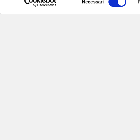
Necessari
del
consenso
Iscriviti alle nostre
per ricevere notizie,
aggiornamenti su o