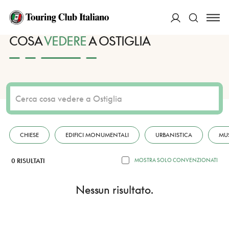
HOME
DESTINAZIONI
OSTIGLIA
VEDERE
ACCEDI
COSA
VEDERE
A OSTIGLIA
Cerca
CHIESE
EDIFICI MONUMENTALI
URBANISTICA
MU
0 RISULTATI
MOSTRA SOLO CONVENZIONATI
Nessun risultato.