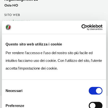
Oslo NO
SITO WEB
www.horgans.no
INDIRIZZO EMAIL
post@horgans.no
Questo sito web utilizza i cookie
TELEFONO
22608787
Per rendere l’accesso e l’uso del nostro sito più facile ed
intuitivo facciamo uso dei cookie. Con l'utilizzo del sito, l'utente
METRO
Homansbyen (11)
accetta l'impostazione dei cookie.
Selezione
Necessari
del
consenso
Preferenze