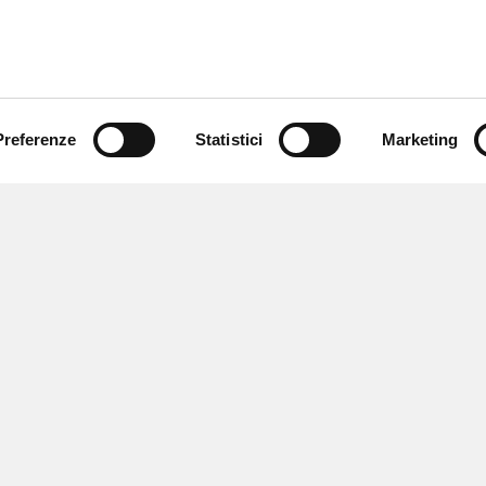
Preferenze
Statistici
Marketing
 ricevere notizie,
e speciali.