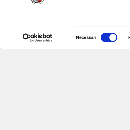
Selezione
Necessari
del
consenso
Iscriviti alle nostre newsletter
per
eventi e aggiornamenti su offert