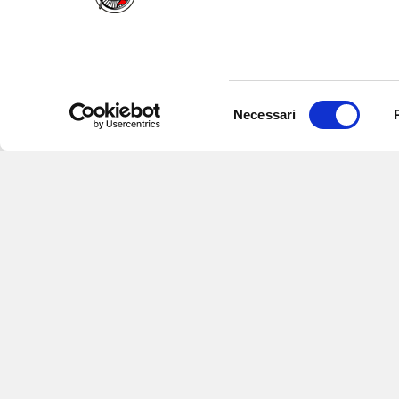
Selezione
Necessari
del
consenso
Iscriviti alle nostre newsletter
per
eventi e aggiornamenti su offert