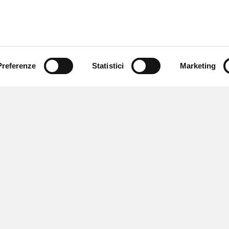
Preferenze
Statistici
Marketing
 ricevere notizie,
e speciali.